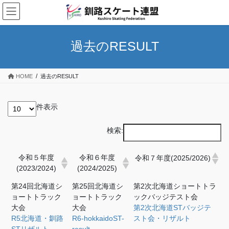
コ
ナ
ン
ビ
テ
ゲ
ン
ー
過去のRESULT
ツ
シ
へ
ョ
ス
ン
HOME
過去のRESULT
キ
に
ッ
移
プ
動
件表示
検索:
令和５年度
令和６年度
令和７年度(2025/2026)
(2023/2024)
(2024/2025)
第24回北海道シ
第25回北海道シ
第2次北海道ショートトラ
ョートトラック
ョートトラック
ックバッジテスト会
大会
大会
第2次北海道STバッジテ
R5北海道・釧路
R6-hokkaidoST-
スト会・リザルト
STリザルト
result