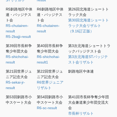
R5釧路地区中体
R6釧路地区中体
第26回北海道ショートト
連・バッジテス
連・バッジテス
ラック大会
ト会
ト会
第30回北海道ショートト
R5-chutairen-
R6-chutairen-
ラック大会リザルト
result
result
（9.16訂正版）
R5-2bajji-result
第39回市長杯争
第40回市長杯争
第3次北海道ショートトラ
奪少年団大会
奪少年団大会
ックバッジテスト会
R5-shichohai-
R6-shichohai-
第3次北海道STバッジテ
result
result1
スト会リザルト
第21回世界ジュ
第22回世界ジュ
釧路地区中体連
ニア記念大会
ニア記念大会
R5-sekai-jr-
R6世界ジュニア
result
リザルト
第53回釧路市小
第54回釧路市小
第41回市長杯争奪少年団
中スケート大会
中スケート大会
大会兼道東少年団交流大
R6-sc-result
会
市長杯リザルト