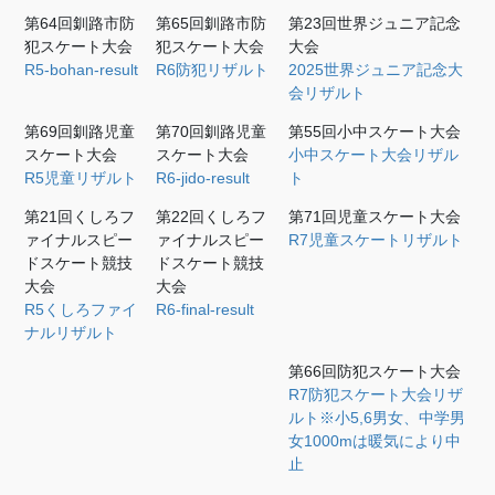
第64回釧路市防
第65回釧路市防
第23回世界ジュニア記念
犯スケート大会
犯スケート大会
大会
R5-bohan-result
R6防犯リザルト
2025世界ジュニア記念大
会リザルト
第69回釧路児童
第70回釧路児童
第55回小中スケート大会
スケート大会
スケート大会
小中スケート大会リザル
R5児童リザルト
R6-jido-result
ト
第21回くしろフ
第22回くしろフ
第71回児童スケート大会
ァイナルスピー
ァイナルスピー
R7児童スケートリザルト
ドスケート競技
ドスケート競技
大会
大会
R5くしろファイ
R6-final-result
ナルリザルト
第66回防犯スケート大会
R7防犯スケート大会リザ
ルト※小5,6男女、中学男
女1000mは暖気により中
止